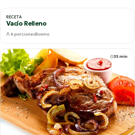
65 min
RECETA
Vacío Relleno
6 porciones
Bovino
35 min