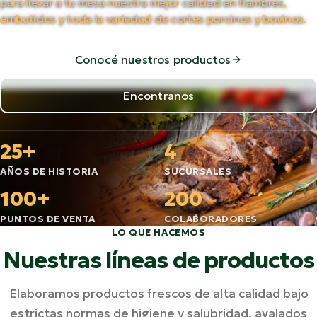
para llevar a tu mesa nuestra mejor calidad en fiambres,
embutidos y toda la variedad de cortes porcinos y bovinos.
Conocé nuestros productos
Encontranos
25+
4
AÑOS DE HISTORIA
SUCURSALES
100+
200
PUNTOS DE VENTA
COLABORADORES
LO QUE HACEMOS
Nuestras líneas de productos
Elaboramos productos frescos de alta calidad bajo
estrictas normas de higiene y salubridad, avalados