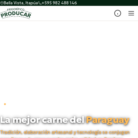
Bella Vista, Itapúa
+595 982 488 146
PRODUCTORES DESDE 1998
La mejor carne del
Paraguay
Tradición, elaboración artesanal y tecnología se conjugan