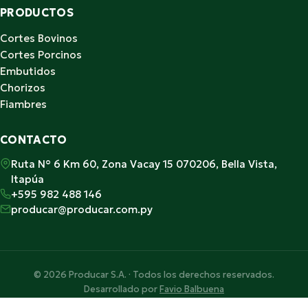
PRODUCTOS
Cortes Bovinos
Cortes Porcinos
Embutidos
Chorizos
Fiambres
CONTACTO
Ruta N° 6 Km 60, Zona Vacay 15 070206, Bella Vista,
Itapúa
+595 982 488 146
producar@producar.com.py
© 2026 Producar S.A. · Todos los derechos reservados.
Desarrollado por
Favio Balbuena
Hecho con ♥ en Paraguay