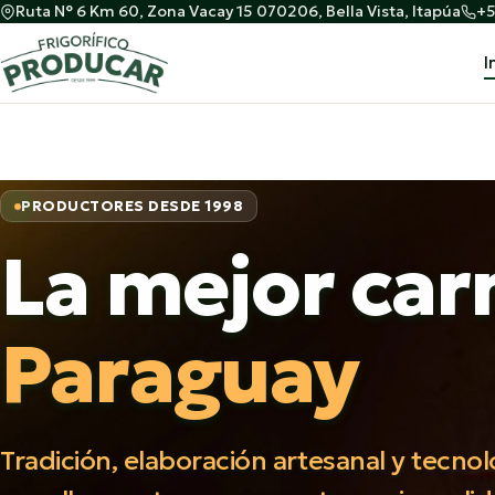
Ruta N° 6 Km 60, Zona Vacay 15 070206, Bella Vista, Itapúa
+5
I
PRODUCTORES DESDE 1998
La mejor car
Paraguay
Tradición, elaboración artesanal y tecno