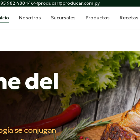
95 982 488 146
producar@producar.com.py
nicio
Nosotros
Sucursales
Productos
Recetas
ne del
logía se conjugan