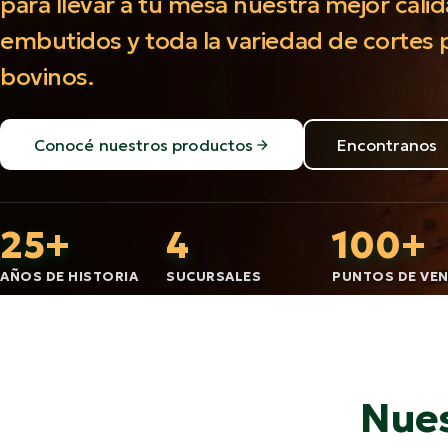
para llevar a tu mesa nuestra mejor cali
embutidos y toda la variedad de cortes 
bovinos.
Conocé nuestros productos
Encontranos
25+
4
100+
AÑOS DE HISTORIA
SUCURSALES
PUNTOS DE VE
Nues