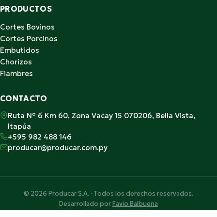
PRODUCTOS
Cortes Bovinos
Cortes Porcinos
Embutidos
Chorizos
Fiambres
CONTACTO
Ruta N° 6 Km 60, Zona Vacay 15 070206, Bella Vista,
Itapúa
+595 982 488 146
producar@producar.com.py
© 2026 Producar S.A. · Todos los derechos reservados.
Desarrollado por
Favio Balbuena
Hecho con ♥ en Paraguay