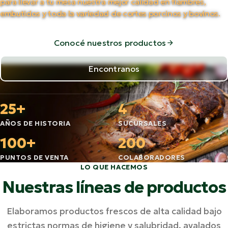
para llevar a tu mesa nuestra mejor calidad en fiambres,
embutidos y toda la variedad de cortes porcinos y bovinos.
Conocé nuestros productos
Encontranos
25+
4
AÑOS DE HISTORIA
SUCURSALES
100+
200
PUNTOS DE VENTA
COLABORADORES
LO QUE HACEMOS
Nuestras líneas de productos
Elaboramos productos frescos de alta calidad bajo
estrictas normas de higiene y salubridad, avalados