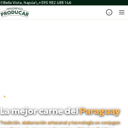
Bella Vista, Itapúa
+595 982 488 146
PRODUCTORES DESDE 1998
La mejor carne del
Paraguay
Tradición, elaboración artesanal y tecnología se conjugan