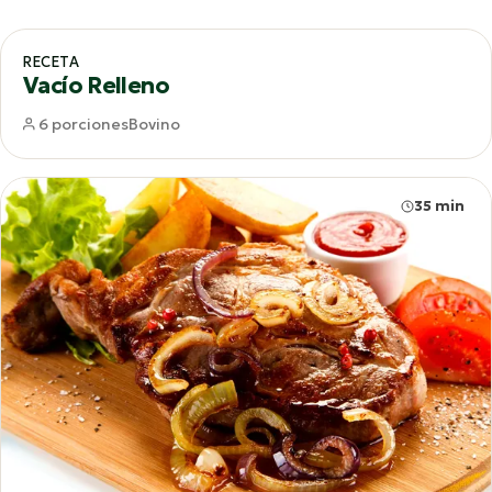
65 min
RECETA
Vacío Relleno
6 porciones
Bovino
35 min