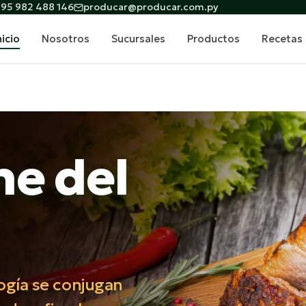
95 982 488 146
producar@producar.com.py
nicio
Nosotros
Sucursales
Productos
Recetas
ne del
logía se conjugan