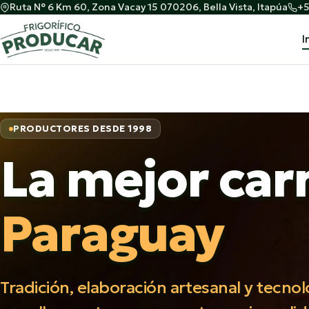
Ruta N° 6 Km 60, Zona Vacay 15 070206, Bella Vista, Itapúa
+5
I
PRODUCTORES DESDE 1998
La mejor car
Paraguay
Tradición, elaboración artesanal y tecno