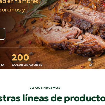
dad en fiambres,
porcinos y
200
NTA
COLABORADORES
LO QUE HACEMOS
tras líneas de product