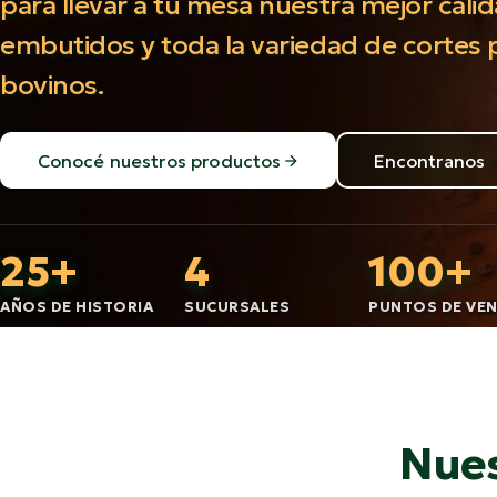
para llevar a tu mesa nuestra mejor cali
embutidos y toda la variedad de cortes 
bovinos.
Conocé nuestros productos
Encontranos
25+
4
100+
AÑOS DE HISTORIA
SUCURSALES
PUNTOS DE VE
Nues